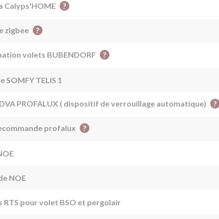
?
la Calyps'HOME
?
e zigbee
?
ammation volets BUBENDORF
de SOMFY TELIS 1
?
 DVA PROFALUX ( dispositif de verrouillage automatique)
?
lecommande profalux
 NOE
nde NOE
 RTS pour volet BSO et pergolair