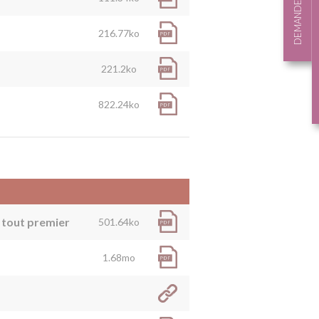
DEMANDE DE DEVIS
216.77ko
221.2ko
822.24ko
n tout premier
501.64ko
1.68mo