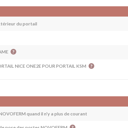
térieur du portail
?
CAME
?
ORTAIL NICE ONE2E POUR PORTAIL KSM
OVOFERM quand il n'y a plus de courant
?
ion de pose des portes NOVOFERM