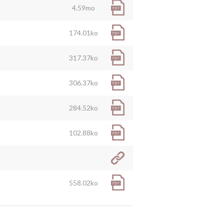
4.59mo
174.01ko
317.37ko
306.37ko
284.52ko
102.88ko
558.02ko