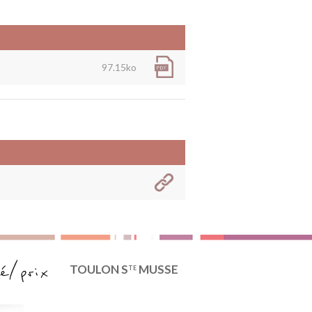
97.15ko
TOULON S
MUSSE
TE