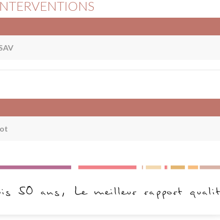
 INTERVENTIONS
 SAV
pot