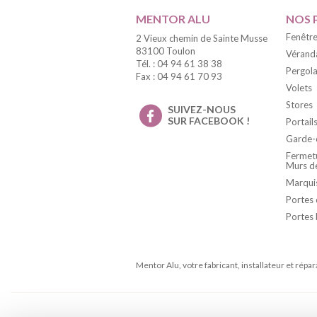
MENTOR ALU
NOS 
Fenêtre
2 Vieux chemin de Sainte Musse
83100 Toulon
Vérand
Tél. : 04 94 61 38 38
Pergola
Fax : 04 94 61 70 93
Volets
Stores
SUIVEZ-NOUS
SUR FACEBOOK !
Portail
Garde-
Fermetu
Murs d
Marqui
Portes 
Portes 
Mentor Alu, votre fabricant, installateur et répa