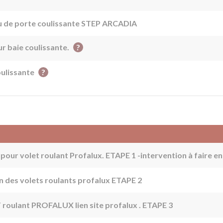
u de porte coulissante STEP ARCADIA
?
r baie coulissante.
?
oulissante
pour volet roulant Profalux. ETAPE 1 -intervention à faire e
n des volets roulants profalux ETAPE 2
oulant PROFALUX lien site profalux . ETAPE 3