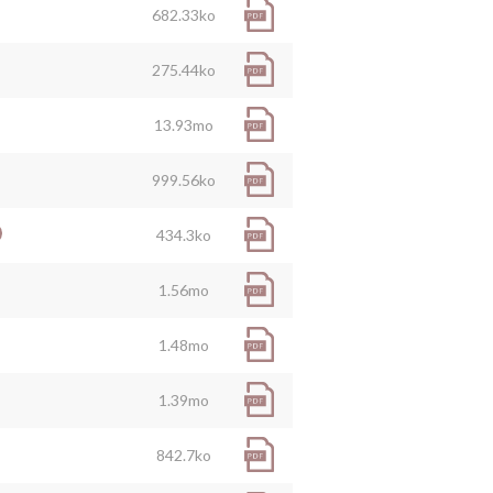
682.33ko
275.44ko
13.93mo
999.56ko
434.3ko
1.56mo
1.48mo
1.39mo
842.7ko