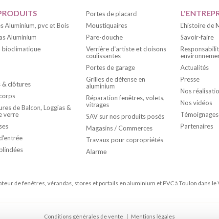
PRODUITS
L'ENTREPR
Portes de placard
s Aluminium, pvc et Bois
Moustiquaires
L'histoire de
as Aluminium
Pare-douche
Savoir-faire
 bioclimatique
Verrière d'artiste et cloisons
Responsabili
coulissantes
environnemen
Portes de garage
Actualités
Grilles de défense en
Presse
s & clôtures
aluminium
Nos réalisati
corps
Réparation fenêtres, volets,
Nos vidéos
vitrages
res de Balcon, Loggias &
e verre
Témoignages
SAV sur nos produits posés
ses
Partenaires
Magasins / Commerces
d'entrée
Travaux pour copropriétés
blindées
Alarme
rateur de fenêtres, vérandas, stores et portails en aluminium et PVC à Toulon dans le 
Conditions générales de vente
Mentions légales