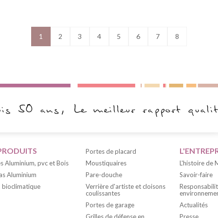
1
2
3
4
5
6
7
8
PRODUITS
L'ENTREPR
Portes de placard
s Aluminium, pvc et Bois
Moustiquaires
L'histoire de
as Aluminium
Pare-douche
Savoir-faire
 bioclimatique
Verrière d'artiste et cloisons
Responsabili
coulissantes
environnemen
Portes de garage
Actualités
Grilles de défense en
Presse