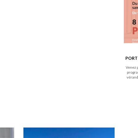
PORTE
Venez p
progra
véranda