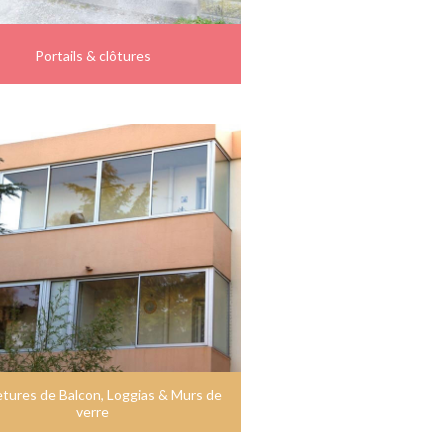
Portails & clôtures
tures de Balcon, Loggias & Murs de
verre