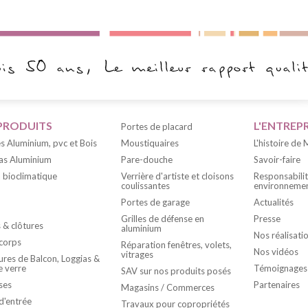
PRODUITS
L'ENTREPR
Portes de placard
s Aluminium, pvc et Bois
Moustiquaires
L'histoire de
as Aluminium
Pare-douche
Savoir-faire
 bioclimatique
Verrière d'artiste et cloisons
Responsabili
coulissantes
environnemen
Portes de garage
Actualités
Grilles de défense en
Presse
s & clôtures
aluminium
Nos réalisati
corps
Réparation fenêtres, volets,
Nos vidéos
vitrages
res de Balcon, Loggias &
e verre
Témoignages
SAV sur nos produits posés
ses
Partenaires
Magasins / Commerces
d'entrée
Travaux pour copropriétés