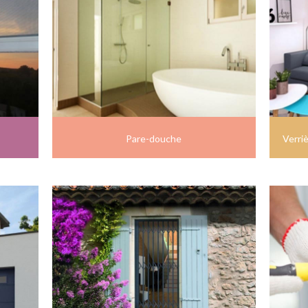
Pare-douche
Verriè