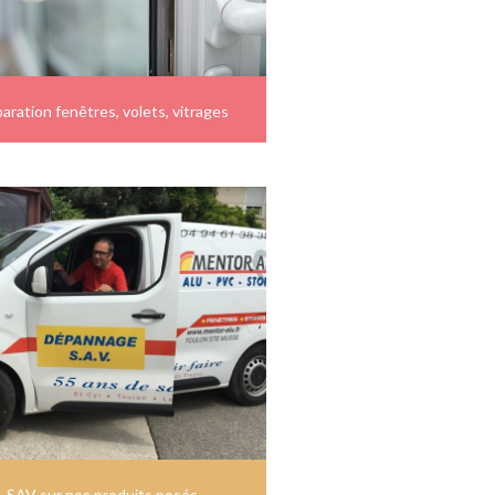
aration fenêtres, volets, vitrages
SAV sur nos produits posés