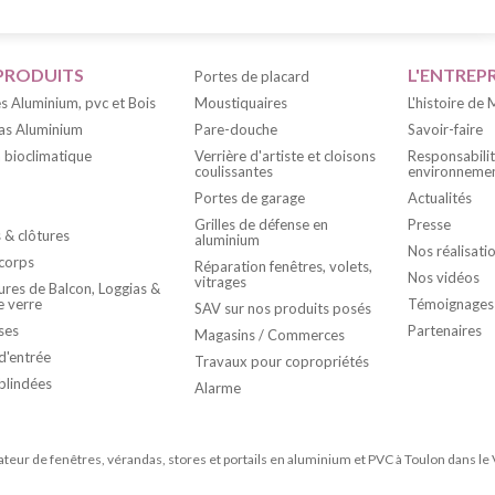
PRODUITS
L'ENTREPR
Portes de placard
s Aluminium, pvc et Bois
Moustiquaires
L'histoire de
as Aluminium
Pare-douche
Savoir-faire
 bioclimatique
Verrière d'artiste et cloisons
Responsabili
coulissantes
environnemen
Portes de garage
Actualités
Grilles de défense en
Presse
s & clôtures
aluminium
Nos réalisati
corps
Réparation fenêtres, volets,
Nos vidéos
vitrages
res de Balcon, Loggias &
e verre
Témoignages
SAV sur nos produits posés
ses
Partenaires
Magasins / Commerces
d'entrée
Travaux pour copropriétés
blindées
Alarme
rateur de fenêtres, vérandas, stores et portails en aluminium et PVC à Toulon dans le 