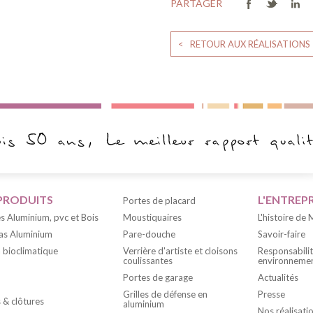
PARTAGER
< RETOUR AUX RÉALISATIONS
PRODUITS
L'ENTREPR
Portes de placard
s Aluminium, pvc et Bois
Moustiquaires
L'histoire de
as Aluminium
Pare-douche
Savoir-faire
 bioclimatique
Verrière d'artiste et cloisons
Responsabili
coulissantes
environnemen
Portes de garage
Actualités
Grilles de défense en
Presse
s & clôtures
aluminium
Nos réalisati