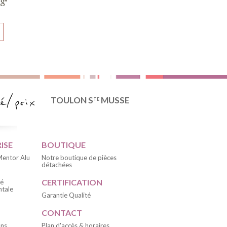
TOULON S
MUSSE
TE
ISE
BOUTIQUE
 Mentor Alu
Notre boutique de pièces
détachées
CERTIFICATION
té
tale
Garantie Qualité
CONTACT
ons
Plan d'accès & horaires