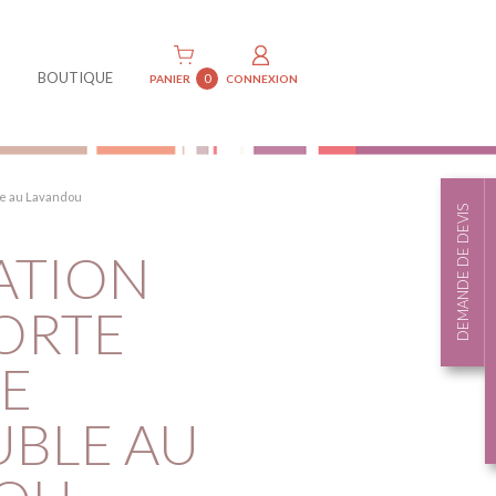
BOUTIQUE
0
PANIER
CONNEXION
le au Lavandou
DEMANDE DE DEVIS
ATION
ORTE
E
UBLE AU