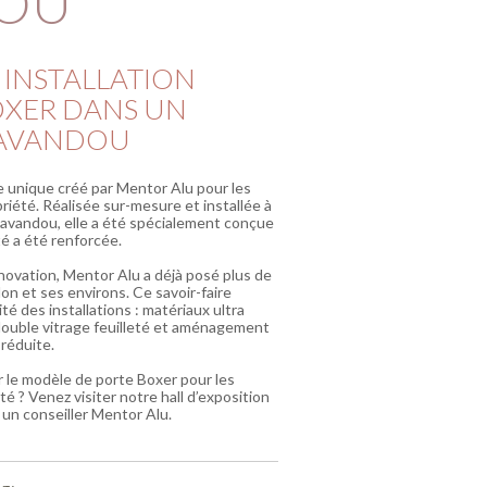
OU
 INSTALLATION
OXER DANS UN
LAVANDOU
 unique créé par Mentor Alu pour les
iété. Réalisée sur-mesure et installée à
 Lavandou, elle a été spécialement conçue
té a été renforcée.
énovation, Mentor Alu a déjà posé plus de
n et ses environs. Ce savoir-faire
té des installations : matériaux ultra
 double vitrage feuilleté et aménagement
réduite.
r le modèle de porte Boxer pour les
é ? Venez visiter notre hall d’exposition
un conseiller Mentor Alu.