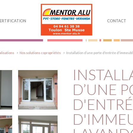
ERTIFICATION
CONTACT
lisations
Nos solutions copropriétés
Installation d’une porte d'entrée d'immeub
INSTALL
D’UNE P
D'ENTRÉ
D'IMME