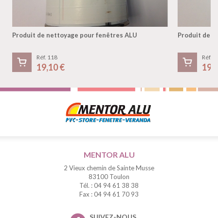
Produit de nettoyage pour fenêtres ALU
Produit de n
Réf. 118
Réf. 1
19,10 €
19,
MENTOR ALU
2 Vieux chemin de Sainte Musse
83100 Toulon
Tél. : 04 94 61 38 38
Fax : 04 94 61 70 93
SUIVEZ-NOUS