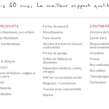
PRODUITS
L'ENTREPR
Portes de placard
s Aluminium, pvc et Bois
Moustiquaires
L'histoire de
as Aluminium
Pare-douche
Savoir-faire
 bioclimatique
Verrière d'artiste et cloisons
Responsabili
coulissantes
environnemen
Portes de garage
Actualités
Grilles de défense en
Presse
s & clôtures
aluminium
Nos réalisati
corps
Réparation fenêtres, volets,
Nos vidéos
vitrages
res de Balcon, Loggias &
e verre
Témoignages
SAV sur nos produits posés
ses
Partenaires
Magasins / Commerces
d'entrée
Travaux pour copropriétés
blindées
Alarme