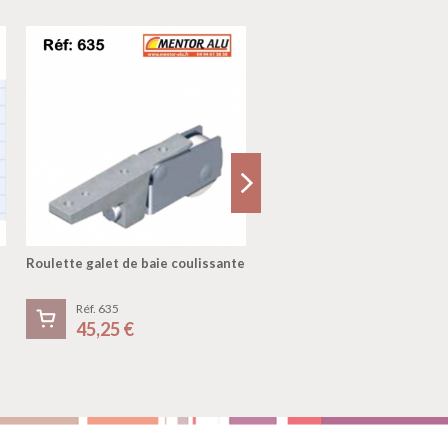
Roulette galet de baie coulissante
Galet roulette rénovation L
2
Réf. 635
Réf. 515
45,25 €
32,70 €