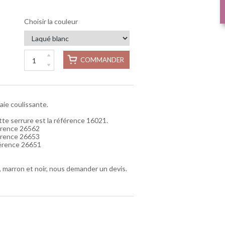
Choisir la couleur
COMMANDER
ie coulissante.
tte serrure est la référence 16021.
éférence 26562
éférence 26653
éférence 26651
, marron et noir, nous demander un devis.