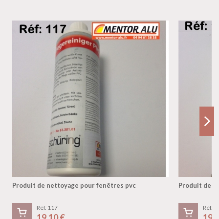
Produit de nettoyage pour fenêtres pvc
Produit de n
Réf. 117
Réf. 1
19,10 €
19,