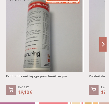
Produit de nettoyage pour fenêtres pvc
Produit de n
Réf. 117
Réf. 1
19,10 €
19,