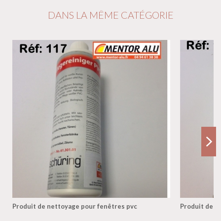
DANS LA MÊME CATÉGORIE
Produit de nettoyage pour fenêtres pvc
Produit de n