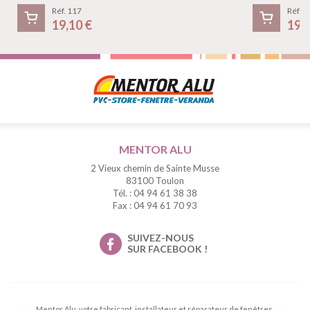
Réf. 117
Réf. 1
19,10 €
19,
MENTOR ALU
2 Vieux chemin de Sainte Musse
83100 Toulon
Tél. : 04 94 61 38 38
Fax : 04 94 61 70 93
SUIVEZ-NOUS
SUR FACEBOOK !
Mentor Alu, votre fabricant, installateur et réparateur de fenêtres,