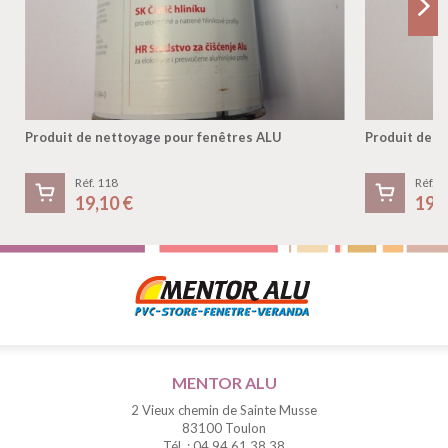
Produit de nettoyage pour fenêtres ALU
Produit de n
Réf. 118
Réf. 1
19,10 €
19,
MENTOR ALU
2 Vieux chemin de Sainte Musse
83100 Toulon
Tél. : 04 94 61 38 38