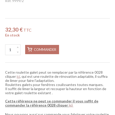
Réf. 9999/2
32,30 €
TTC
En stock
COMMANDER
Cette roulette galet peut se remplacer par la référence 0028
cliquer
ici
, qui est une roulette de rénovation adaptable, il suffira
de limer pour faire l'adaptation.
Roulettes galets pour fenêtres coulissantes toutes marques.
Il suffit de limer la largeur et recouper la hauteur en fonction de
votre galet roulette existant .
Cette référence ne peut se commander il vous suffit de
commander la référence 0028 cliquer
ici
Nous pouvons aussi sur commande vous fabriquer votre roulette