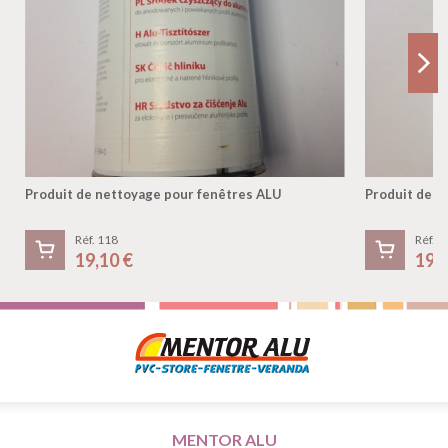
Produit de nettoyage pour fenêtres ALU
Produit de n
Réf. 118
Réf. 1
19,10 €
19,
MENTOR ALU