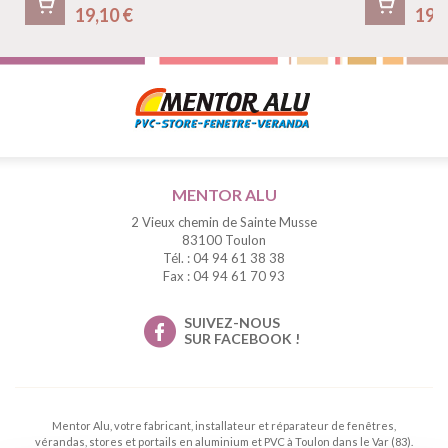
19,10 €
19,
MENTOR ALU
2 Vieux chemin de Sainte Musse
83100 Toulon
Tél. : 04 94 61 38 38
Fax : 04 94 61 70 93
SUIVEZ-NOUS
SUR FACEBOOK !
Mentor Alu, votre fabricant, installateur et réparateur de fenêtres,
vérandas, stores et portails en aluminium et PVC à Toulon dans le Var (83).