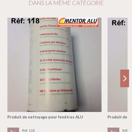
DANS LA MÊME CATÉGORIE
Produit de nettoyage pour fenêtres ALU
Produit de n
Réf. 118
Réf. 1