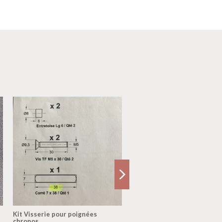
Kit Visserie pour poignées
KIT oscillo battant Technal
chronos ...
complet