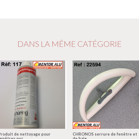
DANS LA MÊME CATÉGORIE
Produit de nettoyage pour
CHRONOS serrure de fenêtre et
fenêtres pvc
de baie ...