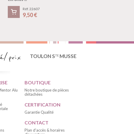
Réf. 22607
Réf. 627
9,50 €
176,90 €
TOULON S
MUSSE
TE
ISE
BOUTIQUE
 Mentor Alu
Notre boutique de pièces
détachées
CERTIFICATION
té
tale
Garantie Qualité
CONTACT
ons
Plan d'accès & horaires