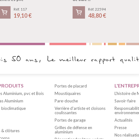
Réf. 117
Réf. 22594
19,10 €
48,80 €
PRODUITS
L'ENTREPR
Portes de placard
s Aluminium, pvc et Bois
Moustiquaires
L'histoire de
as Aluminium
Pare-douche
Savoir-faire
 bioclimatique
Verrière d'artiste et cloisons
Responsabili
coulissantes
environnemen
Portes de garage
Actualités
Grilles de défense en
Presse
s & clôtures
aluminium
Nos réalisati
corps