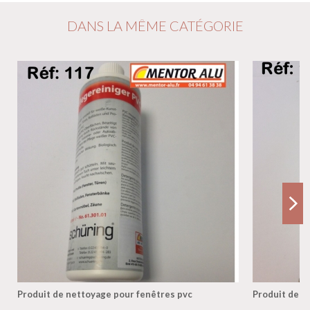
DANS LA MÊME CATÉGORIE
Produit de nettoyage pour fenêtres pvc
Produit de n