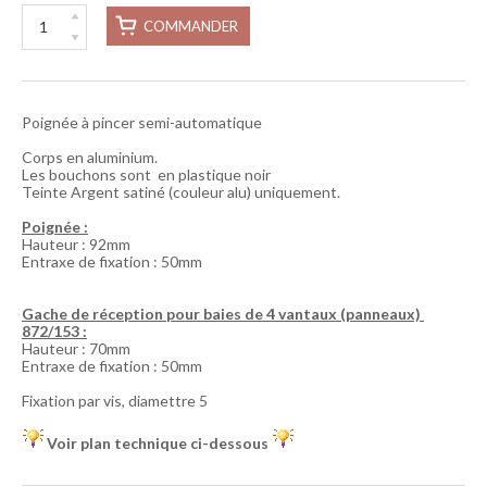
COMMANDER
Poignée à pincer semi-automatique
Corps en aluminium.
Les bouchons sont en plastique noir
Teinte Argent satiné (couleur alu) uniquement.
Poignée :
Hauteur : 92mm
Entraxe de fixation : 50mm
Gache de réception pour baies de 4 vantaux (panneaux)
872/153 :
Hauteur : 70mm
Entraxe de fixation : 50mm
Fixation par vis, diamettre 5
Voir plan technique ci-dessous