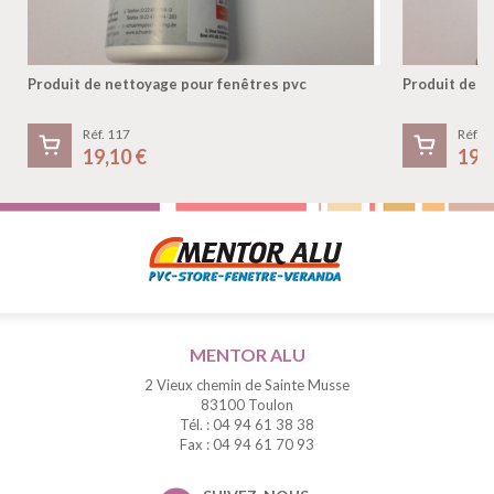
Produit de nettoyage pour fenêtres pvc
Produit de n
Réf. 117
Réf. 1
19,10 €
19,
MENTOR ALU
2 Vieux chemin de Sainte Musse
83100 Toulon
Tél. : 04 94 61 38 38
Fax : 04 94 61 70 93