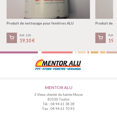
Produit de nettoyage pour fenêtres ALU
Produit de n
Réf. 118
Réf. 1
19,10 €
19,
MENTOR ALU
2 Vieux chemin de Sainte Musse
83100 Toulon
Tél. : 04 94 61 38 38
Fax : 04 94 61 70 93