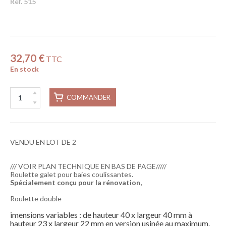
Réf. 515
32,70 €
TTC
En stock
COMMANDER
VENDU EN LOT DE 2
/// VOIR PLAN TECHNIQUE EN BAS DE PAGE/////
Roulette galet pour baies coulissantes.
Spécialement conçu pour la rénovation,
Roulette double
imensions variables : de hauteur 40 x largeur 40 mm à
hauteur 23 x largeur 22 mm en version usinée au maximum.