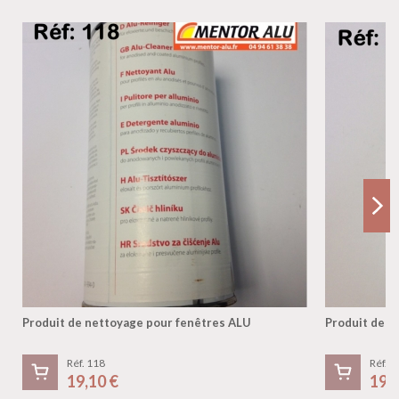
Produit de nettoyage pour fenêtres ALU
Produit de n
Réf. 118
Réf. 1
19,10 €
19,