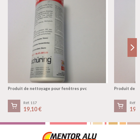
Produit de nettoyage pour fenêtres pvc
Produit de n
Réf. 117
Réf. 1
19,10 €
19,