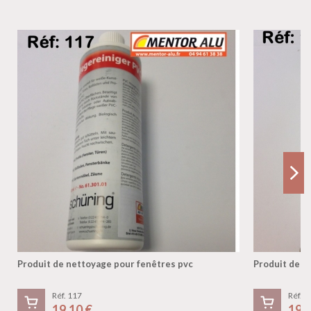
Produit de nettoyage pour fenêtres pvc
Produit de n
Réf. 117
Réf. 1
19,10 €
19,