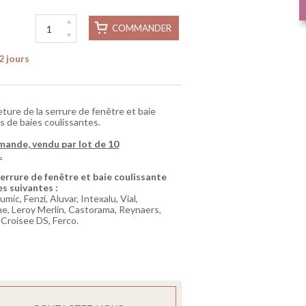
COMMANDER
2 jours
ure de la serrure de fenêtre et baie
s de baies coulissantes.
mande, vendu par lot de 10
.
errure de fenêtre et baie coulissante
s suivantes :
mic, Fenzi, Aluvar, Intexalu, Vial,
ine, Leroy Merlin, Castorama, Reynaers,
, Croisee DS, Ferco.