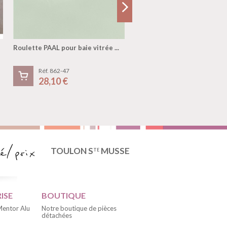
Roulette PAAL pour baie vitrée ...
Gâche de fenêtre et baie
coulissante. ...
Réf. 862-47
Réf. G114
28,10 €
76,40 €
TOULON S
MUSSE
TE
ISE
BOUTIQUE
 Mentor Alu
Notre boutique de pièces
détachées