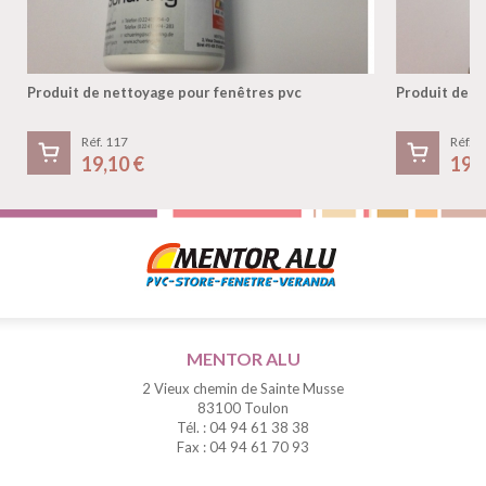
Produit de nettoyage pour fenêtres pvc
Produit de n
Réf. 117
Réf. 1
19,10 €
19,
MENTOR ALU
2 Vieux chemin de Sainte Musse
83100 Toulon
Tél. : 04 94 61 38 38
Fax : 04 94 61 70 93