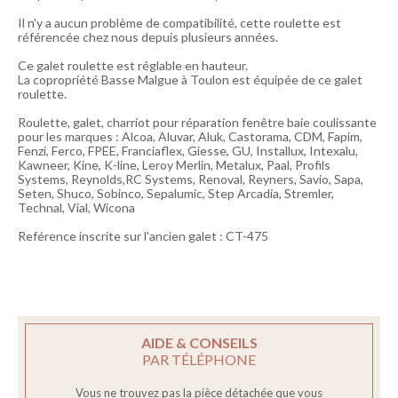
Il n'y a aucun problème de compatibilité, cette roulette est
référencée chez nous depuis plusieurs années.
Ce galet roulette est réglable en hauteur.
La copropriété Basse Malgue à Toulon est équipée de ce galet
roulette.
Roulette, galet, charriot pour réparation fenêtre baie coulissante
pour les marques : Alcoa, Aluvar, Aluk, Castorama, CDM, Fapim,
Fenzi, Ferco, FPEE, Franciaflex, Giesse, GU, Installux, Intexalu,
Kawneer, Kine, K-line, Leroy Merlin, Metalux, Paal, Profils
Systems, Reynolds,RC Systems, Renoval, Reyners, Savio, Sapa,
Seten, Shuco, Sobinco, Sepalumic, Step Arcadia, Stremler,
Technal, Vial, Wicona
Reférence inscrite sur l'ancien galet : CT-475
AIDE & CONSEILS
PAR TÉLÉPHONE
Vous ne trouvez pas la pièce détachée que vous