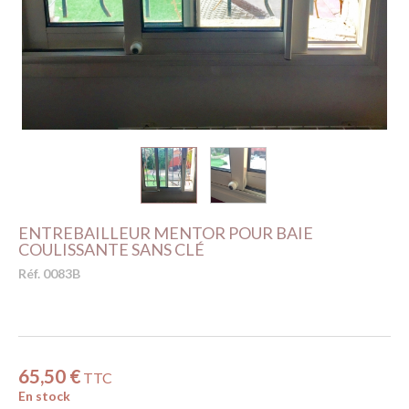
ENTREBAILLEUR MENTOR POUR BAIE
COULISSANTE SANS CLÉ
Réf. 0083B
65,50 €
TTC
En stock