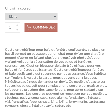
Choisir la couleur
COMMANDER
Cette entrebâilleur pour baie et fenêtre coulissante, se place en
bas .Il permet un passage pour un chat pour éviter une chatière,
permet d'aérer en faisant plusieurs trous( voir photos)c'est un
vrai antivol pour la sécurisation de vos baies et fenêtres
coulissantes. C'est un bloqueur de baie très efficace pour vos
baies et fenêtres coulissantes. Cette entrebâilleurpour fenêtre
et baie coulissante est reconnue par les assurance. Vous habitez
sur Toulon , la valette la garde, nous pouvons venir la poser.
N'hésitez pas à nous demander un devis. Ce modèle s'adapte sur
toutes les baies, soit pour remplacer une serrure qui n'existe plus,
soit pour se protéger des cambrioleurs, pour aérer s'adapte sur
les marques . Les serrures peuvent se remplacer par ces modèles,
: technal, paal, wicona, sapa, sepa alumic, fenzi, aluvar, intexalu,
vial, franciaflex, fpee, schuco, kine, k-line, leroy merlin, castorama,
reynaers, giesse, intallux , savio, seten, etc