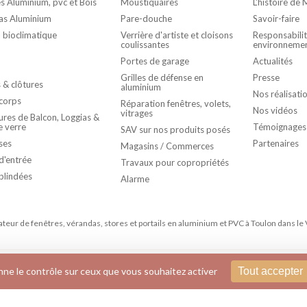
s Aluminium, pvc et Bois
Moustiquaires
L'histoire de
as Aluminium
Pare-douche
Savoir-faire
 bioclimatique
Verrière d'artiste et cloisons
Responsabili
coulissantes
environnemen
Portes de garage
Actualités
Grilles de défense en
Presse
s & clôtures
aluminium
Nos réalisati
corps
Réparation fenêtres, volets,
Nos vidéos
vitrages
res de Balcon, Loggias &
e verre
Témoignages
SAV sur nos produits posés
ses
Partenaires
Magasins / Commerces
d'entrée
Travaux pour copropriétés
blindées
Alarme
rateur de fenêtres, vérandas, stores et portails en aluminium et PVC à Toulon dans le 
Conditions générales de vente
Mentions légales
onne le contrôle sur ceux que vous souhaitez activer
Tout accepter