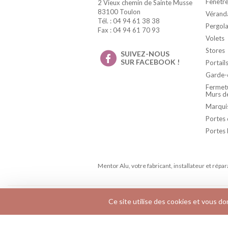
Fenêtre
2 Vieux chemin de Sainte Musse
83100 Toulon
Vérand
Tél. : 04 94 61 38 38
Pergola
Fax : 04 94 61 70 93
Volets
Stores
SUIVEZ-NOUS
SUR FACEBOOK !
Portail
Garde-
Fermetu
Murs d
Marqui
Portes 
Portes 
Mentor Alu, votre fabricant, installateur et répa
Ce site utilise des cookies et vous d