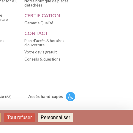
 Mentor Alu
Notre boutique de pièces
détachées
CERTIFICATION
té
tale
Garantie Qualité
CONTACT
ons
Plan d'accès & horaires
d'ouverture
Votre devis gratuit
Conseils & questions
Accès handicapés
Var (83).
Tout refuser
Personnaliser