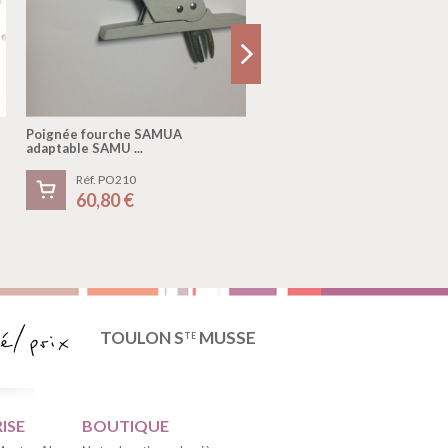
Poignée fourche SAMUA
Ensemble de Pênes crochets .
adaptable SAMU ...
Réf. PO210
Réf. W150
60,80 €
14,30 €
TOULON S
MUSSE
TE
ISE
BOUTIQUE