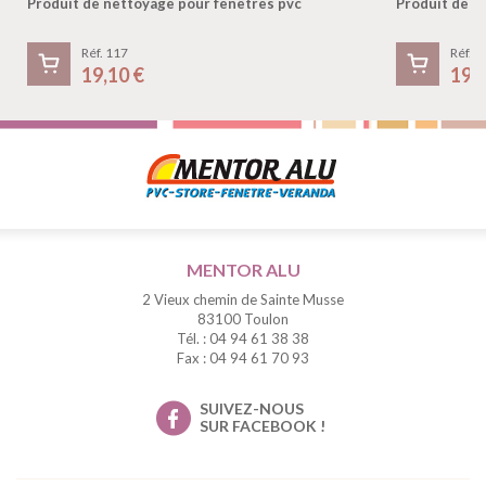
Produit de nettoyage pour fenêtres pvc
Produit de n
Réf. 117
Réf. 1
19,10 €
19,
MENTOR ALU
2 Vieux chemin de Sainte Musse
83100 Toulon
Tél. : 04 94 61 38 38
Fax : 04 94 61 70 93
SUIVEZ-NOUS
SUR FACEBOOK !