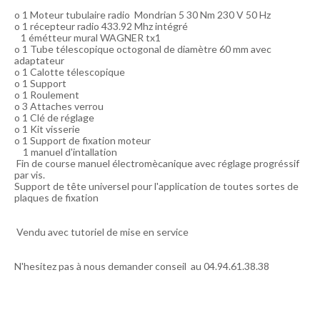
o 1 Moteur tubulaire radio Mondrian 5 30 Nm 230 V 50 Hz
o 1 récepteur radio 433.92 Mhz intégré
1 émétteur mural WAGNER tx1
o 1 Tube télescopique octogonal de diamètre 60 mm avec
adaptateur
o 1 Calotte télescopique
o 1 Support
o 1 Roulement
o 3 Attaches verrou
o 1 Clé de réglage
o 1 Kit visserie
o 1 Support de fixation moteur
1 manuel d'intallation
Fin de course manuel électromècanique avec réglage progréssif
par vis.
Support de tête universel pour l'application de toutes sortes de
plaques de fixation
Vendu avec tutoriel de mise en service
N'hesitez pas à nous demander conseil au 04.94.61.38.38