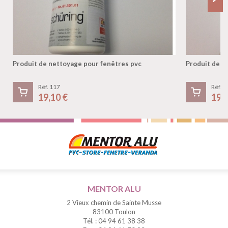
Produit de nettoyage pour fenêtres pvc
Produit de n
Réf. 117
Réf. 1
19,10 €
19,
MENTOR ALU
2 Vieux chemin de Sainte Musse
83100 Toulon
Tél. : 04 94 61 38 38