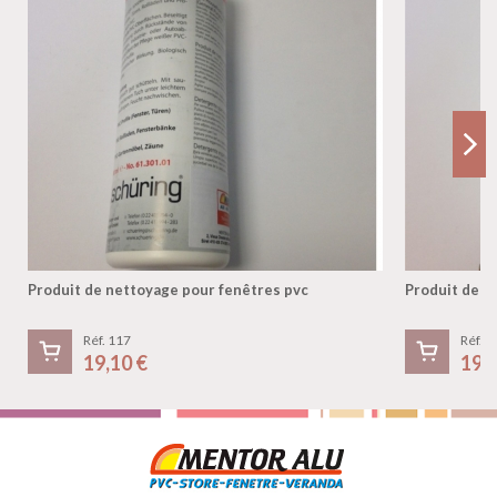
Produit de nettoyage pour fenêtres pvc
Produit de n
Réf. 117
Réf. 1
19,10 €
19,